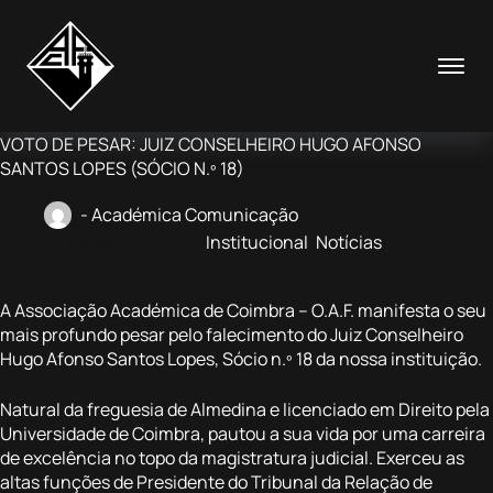
Pular
para
o
conteúdo
VOTO DE PESAR: JUIZ CONSELHEIRO HUGO AFONSO
SANTOS LOPES (SÓCIO N.º 18)
- Académica Comunicação
26 de Maio, 2026
Institucional
,
Notícias
A Associação Académica de Coimbra – O.A.F. manifesta o seu
mais profundo pesar pelo falecimento do Juiz Conselheiro
Hugo Afonso Santos Lopes, Sócio n.º 18 da nossa instituição.
Natural da freguesia de Almedina e licenciado em Direito pela
Universidade de Coimbra, pautou a sua vida por uma carreira
de excelência no topo da magistratura judicial. Exerceu as
altas funções de Presidente do Tribunal da Relação de