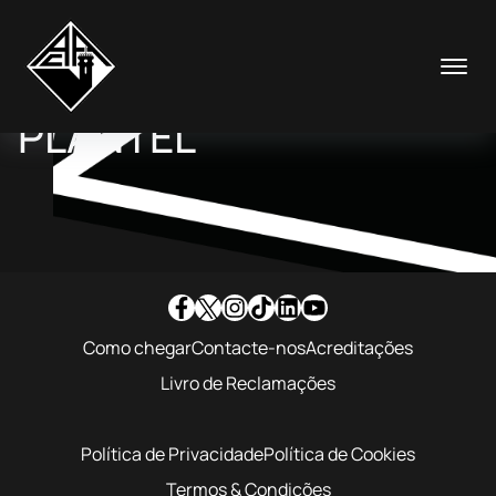
Pular
para
o
conteúdo
PLANTEL
Como chegar
Contacte-nos
Acreditações
Livro de Reclamações
Política de Privacidade
Política de Cookies
Termos & Condições