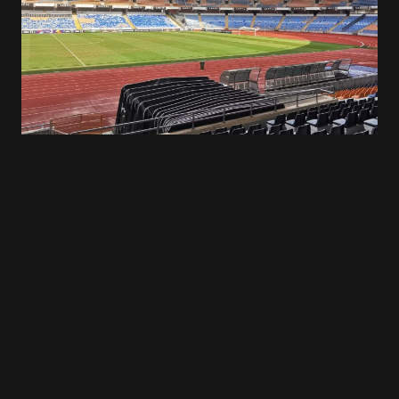
22 Jul 2026
Supertaça Cândido de Oliveira
Placard
Jogo de arranque da temporada está marcado
para as 20h15 de dia 1 de agosto Arranca hoje a
venda de…