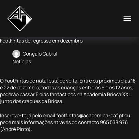
Pular
para
o
conteúdo
FootFintas de regresso em dezembro
Gonçalo Cabral
2 de Dezembro, 2023
Notícias
O FootFintas de natal está de volta. Entre os próximos dias 18
e 22 de dezembro, todas as crianças entre os 6 e os 12 anos,
poderão passar 5 dias fantásticos na Academia Briosa XXI
junto dos craques da Briosa.
Inscreve-te já pelo email
footfintas@academica-oaf.pt
ou
pede mais informações através do contacto 965 538 976
(André Pinto).