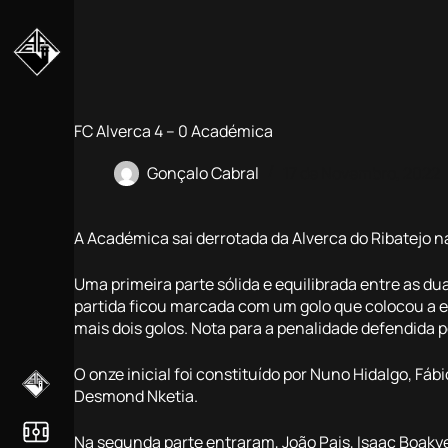
Pular
para
o
conteúdo
FC Alverca 4 – 0 Académica
Gonçalo Cabral
17 de Novembro, 2022
A Académica sai derrotada da Alverca do Ribatejo na
Uma primeira parte sólida e equilibrada entre as d
partida ficou marcada com um golo que colocou a 
mais dois golos. Nota para a penalidade defendida 
O onze inicial foi constituído por Nuno Hidalgo, Fá
Desmond Nketia.
Na segunda parte entraram, João Pais, Isaac Boakye,