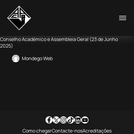
Pular
para
o
conteúdo
Conselho Académico e Assembleia Geral (23 de Junho
2025)
Mondego Web
28 de Agosto, 2025
Como chegar
Contacte-nos
Acreditações