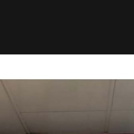
éns do Calhabé