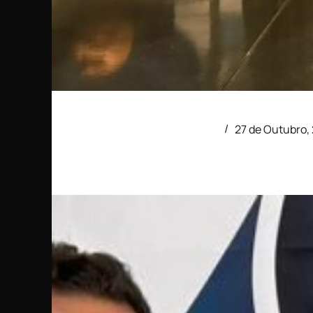
Uma parceria reforçada com a cidade e os seus ag
acordo de parceria que abrange diversas empresas
- Académica Comunicação
27 de Outubro,
Notícias
Parceria Académica OAF – CNI