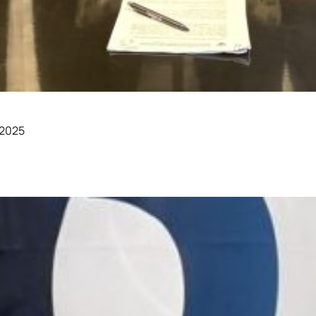
entes locais A Académica/OAF e o Grupo Armazéns do Calhabé
 do grupo, com destaque para os…
 2025