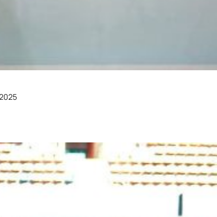
e de recuperação física dos atletas A recuperação física é 
ntos mais eficazes nesse processo. O…
 2025