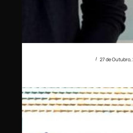
Parceria Académica OAF – CNI Reforço da capacidad
sendo o frio – em particular o gelo – um dos eleme
- Académica Comunicação
27 de Outubro,
Notícias
Académica associa-se ao Outubro Rosa