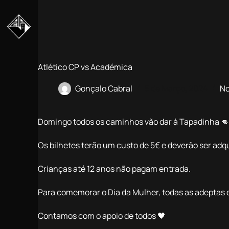
Pular
para
o
conteúdo
Atlético CP vs Académica
Gonçalo Cabral
5 de Março, 2024
No
Domingo todos os caminhos vão dar à Tapadinha 
Os bilhetes terão um custo de 5€ e deverão ser adqu
Crianças até 12 anos não pagam entrada.
Para comemorar o Dia da Mulher, todas as adeptas
Contamos com o apoio de todos 🖤